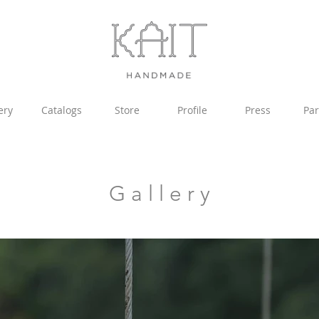
ery
Catalogs
Store
Profile
Press
Par
G a l l e r y